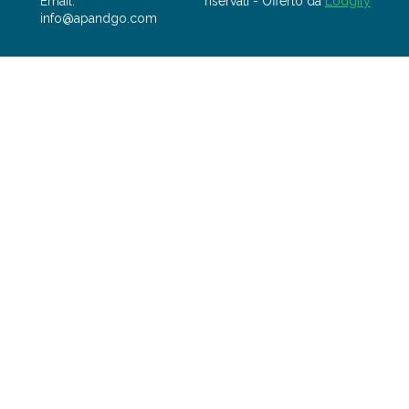
Email
:
riservati
- Offerto da
Lodgify
info@apandgo.com