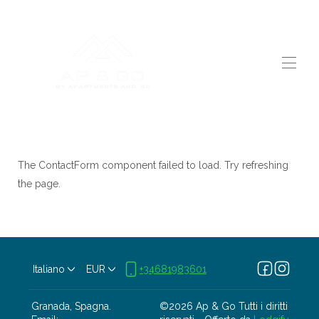
Home
Tutte le proprietà
▾
Noleggio su richiesta
The ContactForm component failed to load. Try refreshing
Entra nel nostro gruppo
the page.
Contattaci
Servizi
Chi siamo
Perché scegliere noi
Italiano
EUR
+34681983601
Granada, Spagna
.
©
2026
Ap & Go
Tutti i diritti