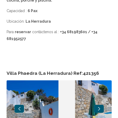
cocina, porche y piscina.
Capacidad :
6 Pax
Ubicación:
La Herradura
Para
reservar
contáctenos al :
+34 681983601 / +34
681952577
Villa Phaedra (La Herradura) Ref:421356