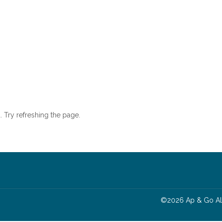
Home
All properties
▾
Ferieboliger på forespørgsel
 Try refreshing the page.
Du er ejer, velkommen til Apandgo
Contact us
Tjenester
Om os
Hvorfor vælge os
m
©
2026
Ap & Go
A