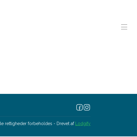
lle rettigheder forbeholdes
- Drevet af
Lodgify