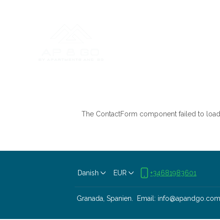
The ContactForm component failed to load.
Danish
EUR
+34681983601
Granada, Spanien
.
Email
:
info@apandgo.co