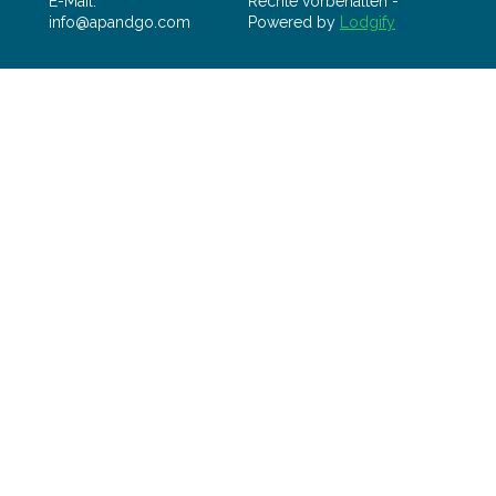
E-Mail
:
Rechte vorbehalten
-
info@apandgo.com
Powered by
Lodgify