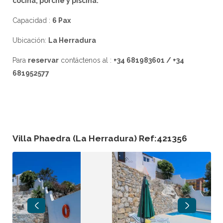
cocina, porche y piscina.
Capacidad :
6 Pax
Ubicación:
La Herradura
Para
reservar
contáctenos al :
+34 681983601 / +34
681952577
Villa Phaedra (La Herradura) Ref:421356