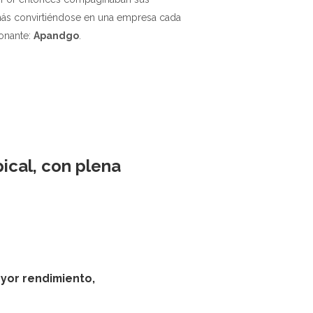
 más convirtiéndose en una empresa cada
ionante:
Apandgo
.
ical,
con plena
ayor rendimiento,