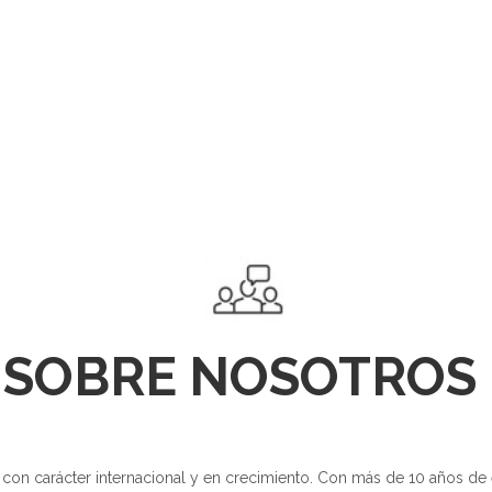
Huis
Alle woningen
▾
Vakantiehuizen op aanvraag
U bent een eigenaar, welkom bij Apandgo
Contact
Diensten
Over ons
SOBRE NOSOTROS
Waarom voor ons kiezen
n carácter internacional y en crecimiento. Con más de 10 años de e