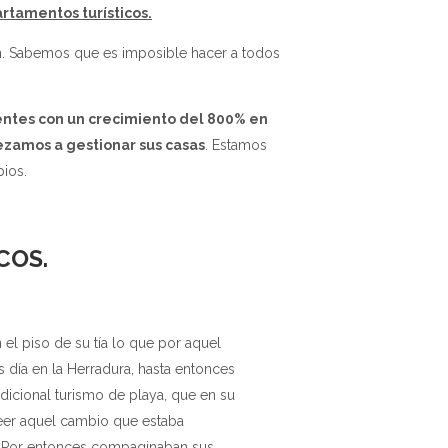
rtamentos turísticos.
ran. Sabemos que es imposible hacer a todos
entes con un crecimiento del
80
0% en
ezamos a gestionar sus casas
. Estamos
ios.
ICOS
.
el piso de su tía lo que por aquel
s día en la Herradura, hasta entonces
adicional turismo de playa, que en su
eer aquel cambio que estaba
. Por entonces compaginaban sus