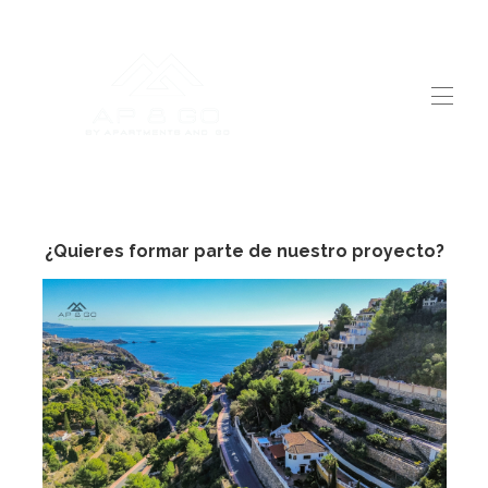
Huis
Alle woningen
▾
Vakantiehuizen op aanvraag
¿Quieres formar parte de nuestro proyecto?
U bent een eigenaar, welkom bij Apandgo
Contact
Diensten
Over ons
Waarom voor ons kiezen