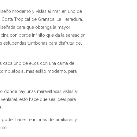
diseño moderno y vistas al mar, en uno de
a Costa Tropical de Granada: La Herradura.
diseñada para que obtenga la mayor
iscina con borde infinito que da la sensación
as estupendas tumbonas para disfrutar del
os cada uno de ellos con una cama de
 completos al mas estilo moderno, para
no donde hay unas maravillosas vistas al
ventanal, esto hace que sea ideal para
a.
 poder hacer reuniones de familiares y
nto.