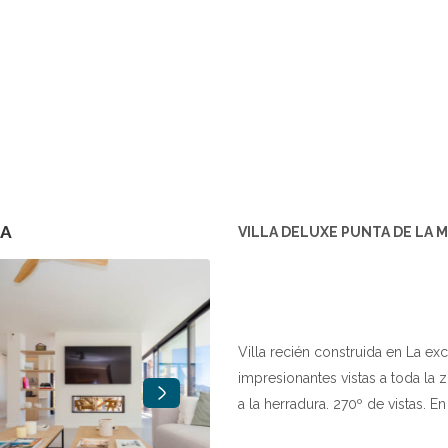
Home
All properties
▾
Aluguel de férias sob consulta
NA
VILLA DELUXE PUNTA DE LA
Você é um proprietário, bem-vindo ao Apandgo
Contacte-nos
Serviços
Sobre nós
Por que nos escolher
Villa recién construida en La ex
impresionantes vistas a toda la
a la herradura. 270º de vistas. 