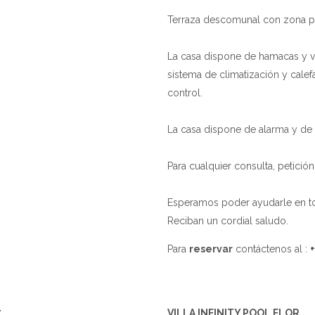
Terraza descomunal con zona para 
La casa dispone de hamacas y va
sistema de climatización y cale
control.
La casa dispone de alarma y de 
Para cualquier consulta, petició
Esperamos poder ayudarle en to
Reciban un cordial saludo.
Para
reservar
contáctenos al :
7
VILLA INFINITY POOL FLOR