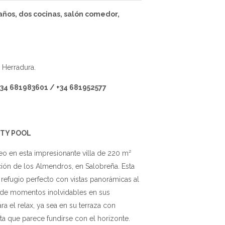
baños, dos cocinas, salón comedor,
 Herradura.
+34 681983601 / +34 681952577
ITY POOL
eo en esta impresionante villa de 220 m²
ción de los Almendros, en Salobreña. Esta
 refugio perfecto con vistas panorámicas al
a de momentos inolvidables en sus
a el relax, ya sea en su terraza con
nita que parece fundirse con el horizonte.